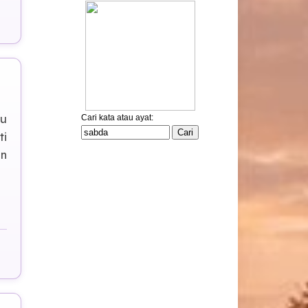
gu
ti
an