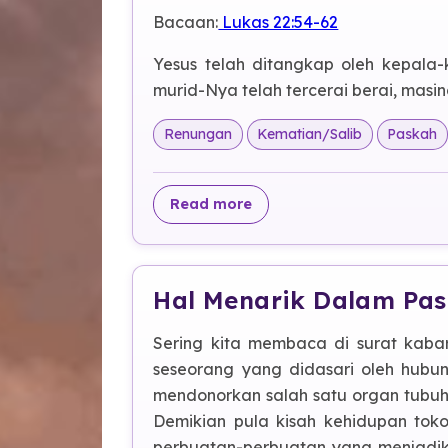
Bacaan:
Lukas 22:54-62
Yesus telah ditangkap oleh kepala-
murid-Nya telah tercerai berai, mas
Renungan
Kematian/Salib
Paskah
about Jatuh dalam penc
Read more
Hal Menarik Dalam Pa
Sering kita membaca di surat kaba
seseorang yang didasari oleh hubu
mendonorkan salah satu organ tubuh m
Demikian pula kisah kehidupan tok
perbuatan-perbuatan yang menjadika