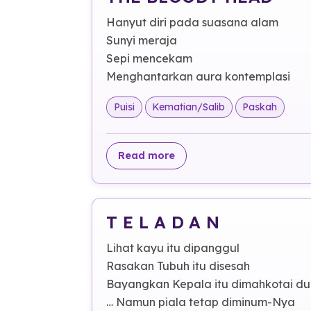
Hanyut diri pada suasana alam
Sunyi meraja
Sepi mencekam
Menghantarkan aura kontemplasi
Puisi
Kematian/Salib
Paskah
about THE BLOODY HEAD
Read more
T E L A D A N
Lihat kayu itu dipanggul
Rasakan Tubuh itu disesah
Bayangkan Kepala itu dimahkotai du
… Namun piala tetap diminum-Nya