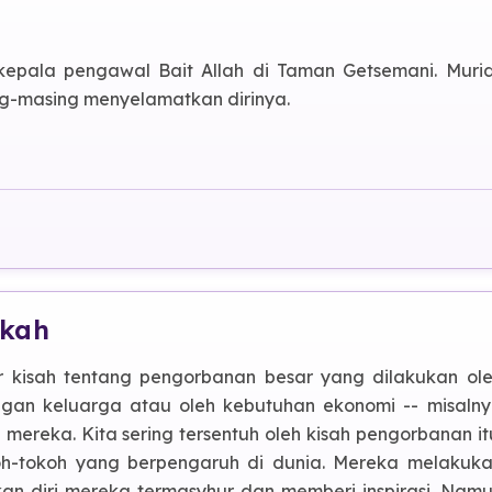
kepala pengawal Bait Allah di Taman Getsemani. Muri
ing-masing menyelamatkan dirinya.
obaan
skah
r kisah tentang pengorbanan besar yang dilakukan ol
ngan keluarga atau oleh kebutuhan ekonomi -- misaln
ereka. Kita sering tersentuh oleh kisah pengorbanan it
oh-tokoh yang berpengaruh di dunia. Mereka melakuk
n diri mereka termasyhur dan memberi inspirasi. Nam