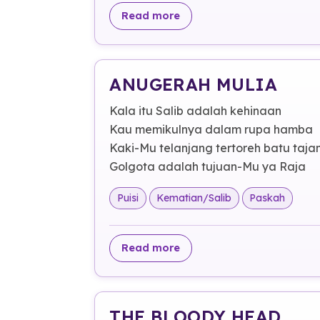
about DI ATAS KAYU SALI
Read more
ANUGERAH MULIA
Kala itu Salib adalah kehinaan
Kau memikulnya dalam rupa hamba
Kaki-Mu telanjang tertoreh batu taj
Golgota adalah tujuan-Mu ya Raja
Puisi
Kematian/Salib
Paskah
about ANUGERAH MULIA
Read more
THE BLOODY HEAD