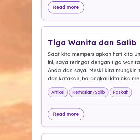
about Panggilan Allah ba
Read more
Tiga Wanita dan Salib
Saat kita mempersiapkan hati kita 
ini, saya teringat dengan tiga wanita 
Anda dan saya. Meski kita mungkin 
dan katakan, barangkali kita bisa me
Artikel
Kematian/Salib
Paskah
about Tiga Wanita dan Sa
Read more