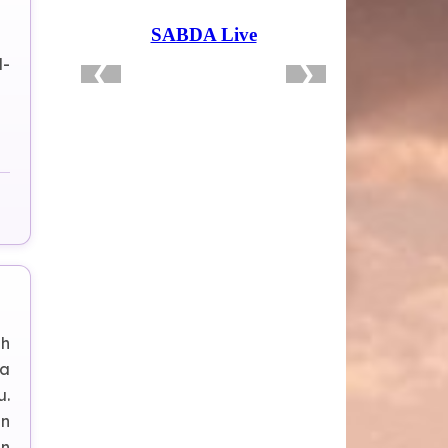
d-
eh
ya
u.
an
un