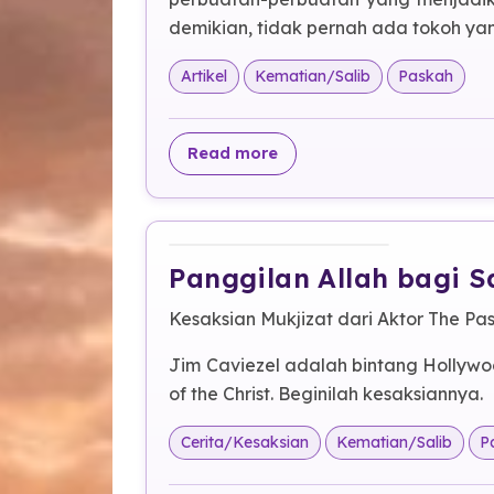
demikian, tidak pernah ada tokoh yan
Artikel
Kematian/Salib
Paskah
about Hal Menarik Dalam
Read more
Panggilan Allah bagi 
Kesaksian Mukjizat dari Aktor
The Pas
Jim Caviezel adalah bintang Hollyw
of the Christ
. Beginilah kesaksiannya.
Cerita/Kesaksian
Kematian/Salib
P