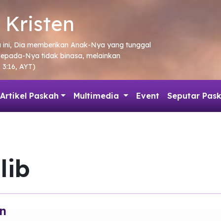
 Kristen
a ini, Dia memberikan Anak-Nya yang tunggal
kepada-Nya tidak binasa, melainkan
 3:16, AYT)
Artikel Paskah
Multimedia
Event
Seputar Pas
lib
n