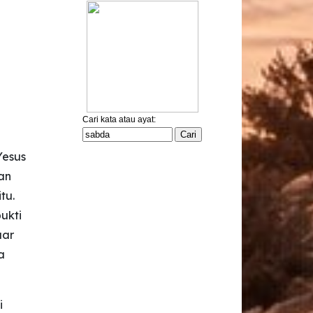
Yesus
an
tu.
ukti
uar
a
i