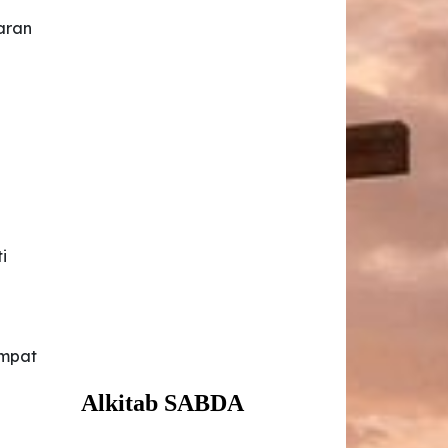
aran
i
empat