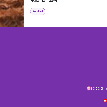
Halaman: 35-44
Artikel
sabda_y