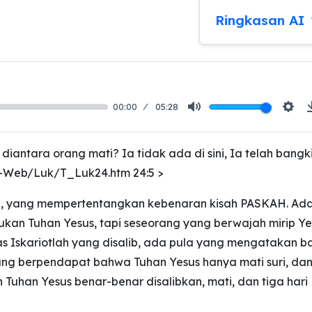
Ringkasan AI
00:00
05:28
Mute
Sett
ntara orang mati? Ia tidak ada di sini, Ia telah bangki
DA-Web/Luk/T_Luk24.htm 24:5 >
n, yang mempertentangkan kebenaran kisah PASKAH. Ad
kan Tuhan Yesus, tapi seseorang yang berwajah mirip Ye
Iskariotlah yang disalib, ada pula yang mengatakan 
ng berpendapat bahwa Tuhan Yesus hanya mati suri, da
uhan Yesus benar-benar disalibkan, mati, dan tiga hari