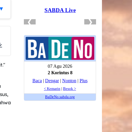
 ▼
ings
Download
t."
a
sus,
bahwa
n