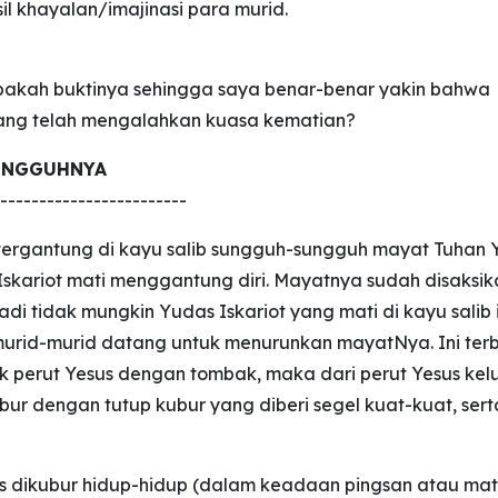
l khayalan/imajinasi para murid.
pakah buktinya sehingga saya benar-benar yakin bahwa
yang telah mengalahkan kuasa kematian?
SUNGGUHNYA
------------------------
tergantung di kayu salib sungguh-sungguh mayat Tuhan 
Iskariot mati menggantung diri. Mayatnya sudah disaksik
di tidak mungkin Yudas Iskariot yang mati di kayu salib i
urid-murid datang untuk menurunkan mayatNya. Ini terb
 perut Yesus dengan tombak, maka dari perut Yesus kel
bur dengan tutup kubur yang diberi segel kuat-kuat, sert
us dikubur hidup-hidup (dalam keadaan pingsan atau mat