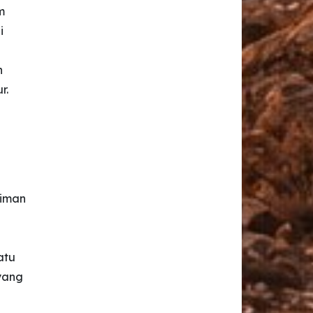
m
i
h
r.
 iman
atu
yang