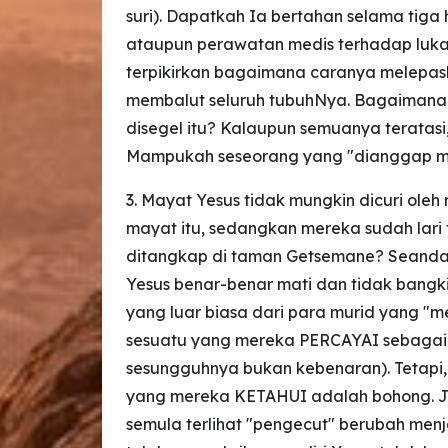
suri). Dapatkah Ia bertahan selama tig
ataupun perawatan medis terhadap luk
terpikirkan bagaimana caranya melepask
membalut seluruh tubuhNya. Bagaimana 
disegel itu? Kalaupun semuanya teratas
Mampukah seseorang yang "dianggap mati
3. Mayat Yesus tidak mungkin dicuri ol
mayat itu, sedangkan mereka sudah lari t
ditangkap di taman Getsemane? Seandain
Yesus benar-benar mati dan tidak bangk
yang luar biasa dari para murid yang "me
sesuatu yang mereka PERCAYAI sebagai 
sesungguhnya bukan kebenaran). Tetapi,
yang mereka KETAHUI adalah bohong. J
semula terlihat "pengecut" berubah menj