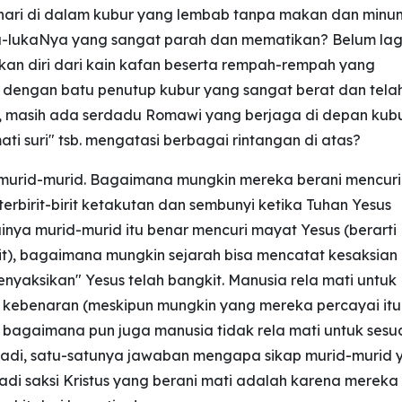
a hari di dalam kubur yang lembab tanpa makan dan minu
a-lukaNya yang sangat parah dan mematikan? Belum lag
an diri dari kain kafan beserta rempah-rempah yang
dengan batu penutup kubur yang sangat berat dan tela
i, masih ada serdadu Romawi yang berjaga di depan kubu
 suri" tsb. mengatasi berbagai rintangan di atas?
eh murid-murid. Bagaimana mungkin mereka berani mencuri
erbirit-birit ketakutan dan sembunyi ketika Tuhan Yesus
ya murid-murid itu benar mencuri mayat Yesus (berarti
it), bagaimana mungkin sejarah bisa mencatat kesaksian
nyaksikan" Yesus telah bangkit. Manusia rela mati untuk
kebenaran (meskipun mungkin yang mereka percayai itu
 bagaimana pun juga manusia tidak rela mati untuk sesu
adi, satu-satunya jawaban mengapa sikap murid-murid 
adi saksi Kristus yang berani mati adalah karena mereka