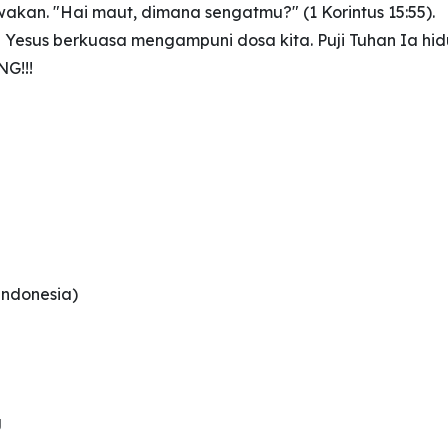
kan. "Hai maut, dimana sengatmu?" (1 Korintus 15:55).
esus berkuasa mengampuni dosa kita. Puji Tuhan Ia hi
G!!!
Indonesia)
g