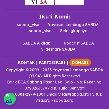
Ikuti Kami:
sabda_ylsa
Yayasan Lembaga SABDA
sabda_ylsa
Selengkapnya
SABDA Alkitab
Podcast SABDA
Slideshare SABDA
KONTAK
|
PARTISIPASI
|
DONASI
Copyright
© 2009 -
2026
Yayasan Lembaga SABDA
(YLSA).
All Rights Reserved.
Bank BCA Cabang Pasar Legi Solo - No. Rekening:
0790266579 - a.n. Yulia Oeniyati
WA:
0881-2979-100
| Email:
ylsa@sabda.org
| Situs:
ylsa.org
-
sabda.org