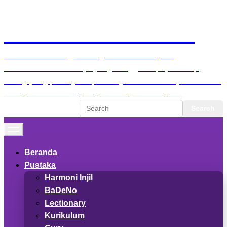
Skip to main content
Situs Paskah Kristen
Karena Allah sangat mengasihi dunia ini, Dia
memberikan Anak-Nya yang tunggal supaya setiap
orang yang percaya kepada-Nya tidak binasa, melainkan
memperoleh hidup yang kekal." (Yoh. 3:16, AYT)
Beranda
Pustaka
Harmoni Injil
BaDeNo
Lectionary
Kurikulum