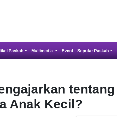
 Kristen
a ini, Dia memberikan Anak-Nya yang tunggal
kepada-Nya tidak binasa, melainkan
 3:16, AYT)
Artikel Paskah
Multimedia
Event
Seputar Pas
Mengajarkan
atian pada Anak