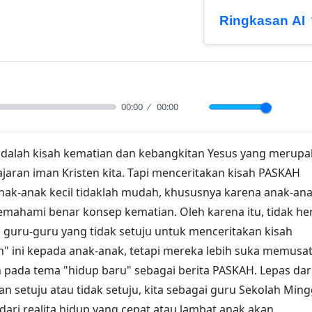
Ringkasan AI
00:00
00:00
Mute
Sett
dalah kisah kematian dan kebangkitan Yesus yang
 inti pengajaran iman Kristen kita. Tapi menceritakan ki
epada anak-anak kecil tidaklah mudah, khususnya kar
k belum memahami benar konsep kematian. Oleh karena 
ran kalau ada guru-guru yang tidak setuju untuk
akan kisah "kematian" ini kepada anak-anak, tetapi mer
ka memusatkan perhatian pada tema "hidup baru" sebaga