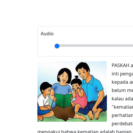
Kecil?
Audio
Play
PASKAH a
merupakan
PASKAH k
anak-ana
tidak he
mencerit
lebih su