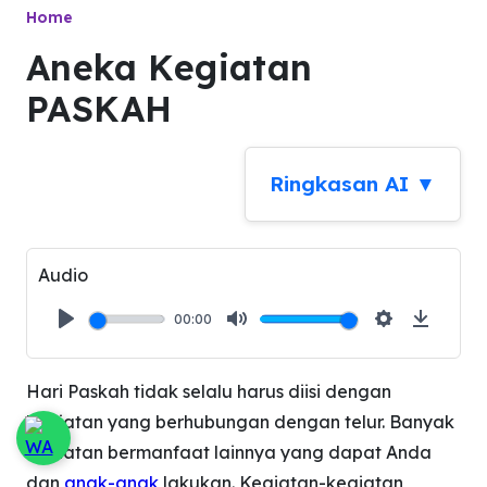
Home
Aneka Kegiatan
PASKAH
Ringkasan AI ▼
Audio
00:00
Play
Mute
Settings
Downlo
Hari Paskah tidak selalu harus diisi dengan
kegiatan yang berhubungan dengan telur. Banyak
kegiatan bermanfaat lainnya yang dapat Anda
dan
anak-anak
lakukan. Kegiatan-kegiatan