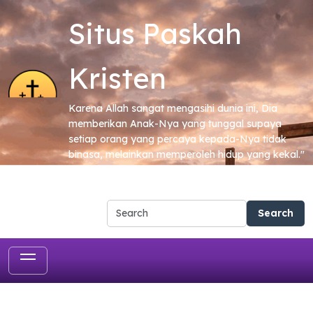
Skip to main content
Situs Paskah
Kristen
Karena Allah sangat mengasihi dunia ini, Dia
memberikan Anak-Nya yang tunggal supaya
setiap orang yang percaya kepada-Nya tidak
binasa, melainkan memperoleh hidup yang kekal."
(Yoh. 3:16, AYT)