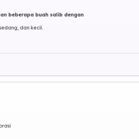
Panggung dalam keadaan kosong, tanpa dekor ap
pun. Terdengar suara
hiruk-pikuk seperti di jalan ramai.
Seorang lelaki setengah baya muncul dari kana
an beberapa buah salib dengan
sedang, dan kecil.