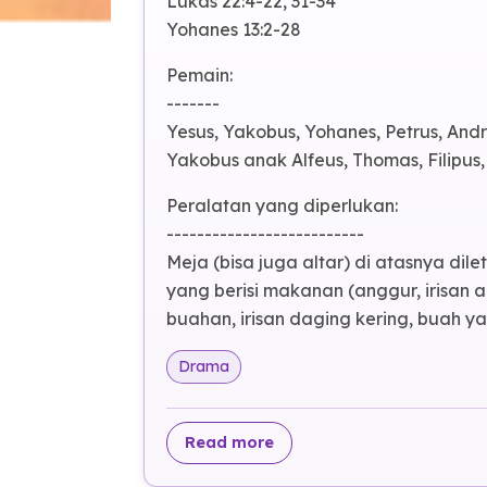
Ayat Alkitab yang didramakan:
-----------------------------
Matius 26:26-35
Markus 14:17-31
Lukas 22:4-22, 31-34
Yohanes 13:2-28
Pemain:
-------
Yesus, Yakobus, Yohanes, Petrus, And
Yakobus anak Alfeus, Thomas, Filipus,
Peralatan yang diperlukan:
--------------------------
Meja (bisa juga altar) di atasnya di
yang berisi makanan (anggur, irisan a
buahan, irisan daging kering, buah ya