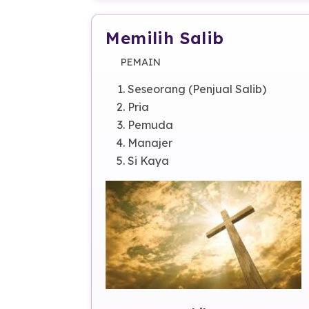
Drama
about Ruang Atas
Read more
Memilih Salib
PEMAIN
Seseorang (Penjual Salib)
Pria
Pemuda
Manajer
Si Kaya