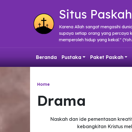
Skip to main content
Situs Paskah
Karena Allah sangat mengasihi duni
supaya setiap orang yang percaya 
memperoleh hidup yang kekal." (Yoh.
Beranda
Pustaka
Paket Paskah
Home
Drama
Naskah dan ide pementasan kreati
kebangkitan Kristus me