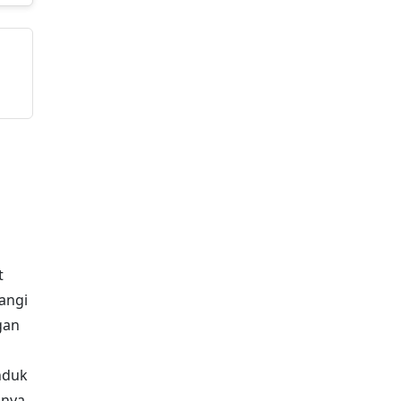
ings
Download
ung
 Saat
nduk
n,
g
an