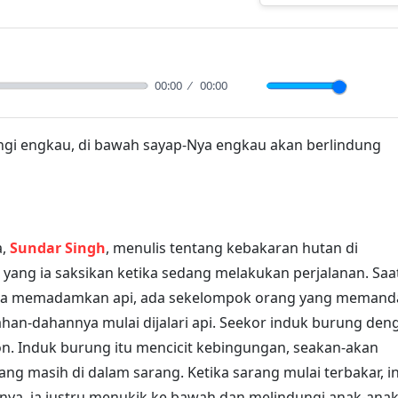
00:00
00:00
Mute
Sett
ungi engkau, di bawah sayap-Nya engkau akan berlind
ia,
Sundar Singh
, menulis tentang kebakaran hutan di
yang ia saksikan ketika sedang melakukan perjalanan.
ha memadamkan api, ada sekelompok orang yang
hon yang dahan-dahannya mulai dijalari api. Seekor i
tar di atas pohon. Induk burung itu mencicit kebingunga
anak-anaknya yang masih di dalam sarang. Ketika saran
erbang menjauh. Sebaliknya, ia justru menukik ke bawah d