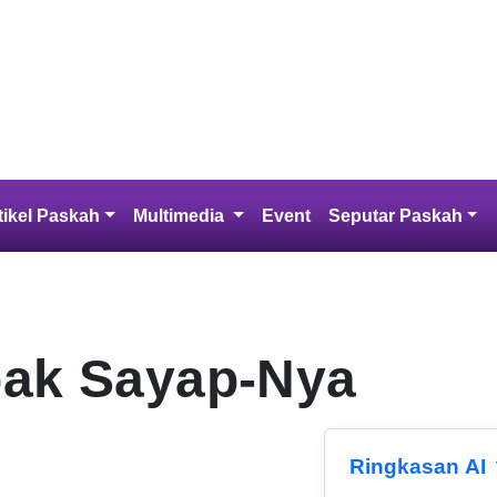
 Kristen
a ini, Dia memberikan Anak-Nya yang tunggal
kepada-Nya tidak binasa, melainkan
 3:16, AYT)
Artikel Paskah
Multimedia
Event
Seputar Pas
pak Sayap-Nya
Ringkasan AI