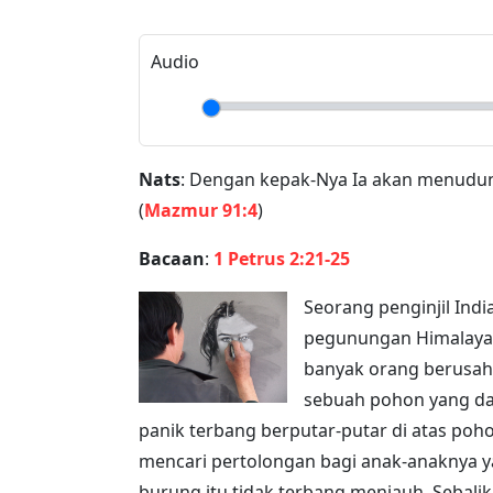
Audio
Play
Nats
: Dengan kepak-Nya Ia akan menud
(
Mazmur 91:4
)
Bacaan
:
1 Petrus 2:21-25
Seorang penginjil Ind
pegunungan Himalaya 
banyak orang berusa
memandangi sebuah po
burung dengan panik terbang berputar-pu
seakan-akan mencari pertolongan bagi 
mulai terbakar, induk burung itu tidak t