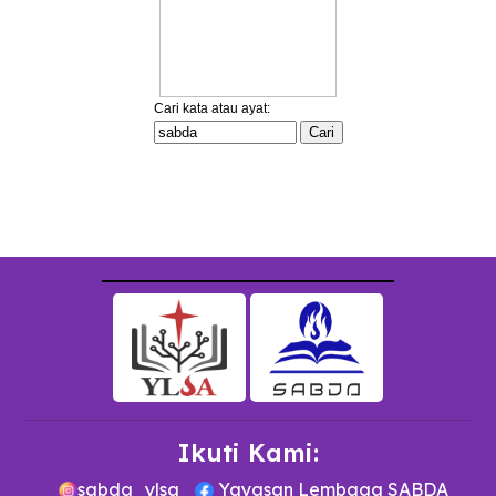
Ikuti Kami:
sabda_ylsa
Yayasan Lembaga SABDA