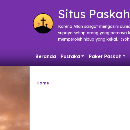
Skip to main content
Situs Paskah
Karena Allah sangat mengasihi duni
supaya setiap orang yang percaya 
memperoleh hidup yang kekal." (Yoh.
Beranda
Pustaka
Paket Paskah
Home